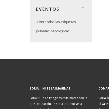
EVENTOS
Ver todas las etiquetas
Jornadas Micológicas
SORIA... NI TE LA IMAGINAS
COMAR
Soria Ni Te La Imaginas es la marca con la
Soria, l
que Diputación de Soria, promueve la
El Valle