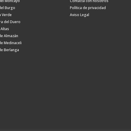
del Moncayo
Contacta con nosotros
del Burgo
Política de privacidad
a Verde
Aviso Legal
ra del Duero
 Altas
de Almazán
de Medinaceli
de Berlanga