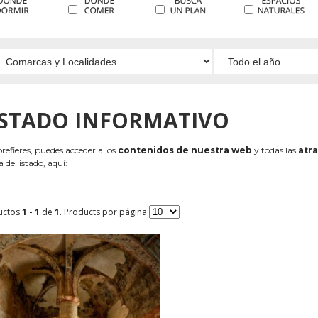
ISTADO INFORMATIVO
 prefieres, puedes acceder a los
contenidos de nuestra web
y todas las
atra
 de listado, aquí:
uctos
1 - 1
de
1
. Products por página