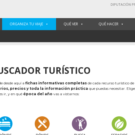
DIPUTACIÓN P
ORGANIZA TU VIAJE
QUÉ VER
QUÉ HACER
USCADOR TURÍSTICO
e desde aquí a
fichas informativas completas
de cada recurso turístico de
rios, precios y toda la información práctica
que puedas necesitar. Elig
es ir, y en qué
época del año
vas a vistarnos: