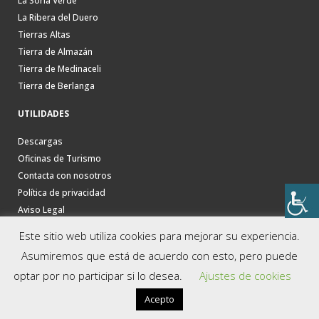
La Soria Verde
La Ribera del Duero
Tierras Altas
Tierra de Almazán
Tierra de Medinaceli
Tierra de Berlanga
UTILIDADES
Descargas
Oficinas de Turismo
Contacta con nosotros
Política de privacidad
Aviso Legal
Este sitio web utiliza cookies para mejorar su experiencia.
Asumiremos que está de acuerdo con esto, pero puede
optar por no participar si lo desea.
Ajustes de cookies
Acepto