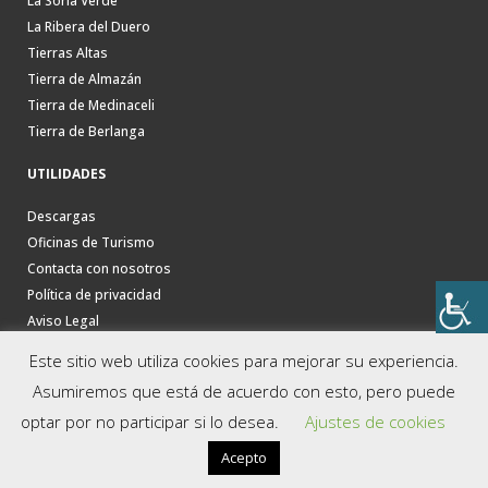
La Soria Verde
La Ribera del Duero
Tierras Altas
Tierra de Almazán
Tierra de Medinaceli
Tierra de Berlanga
UTILIDADES
Descargas
Oficinas de Turismo
Contacta con nosotros
Política de privacidad
Aviso Legal
Este sitio web utiliza cookies para mejorar su experiencia.
Asumiremos que está de acuerdo con esto, pero puede
optar por no participar si lo desea.
Ajustes de cookies
Acepto