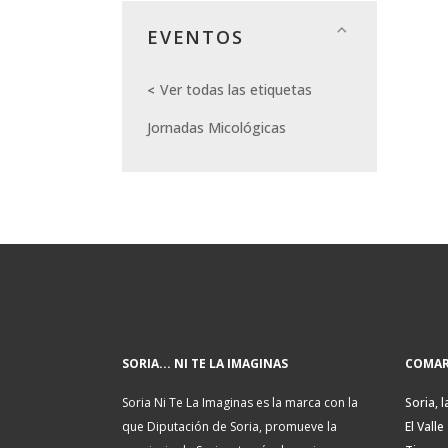
EVENTOS
Ver todas las etiquetas
Jornadas Micológicas
SORIA... NI TE LA IMAGINAS
COMAR
Soria Ni Te La Imaginas es la marca con la
Soria, l
que Diputación de Soria, promueve la
El Valle