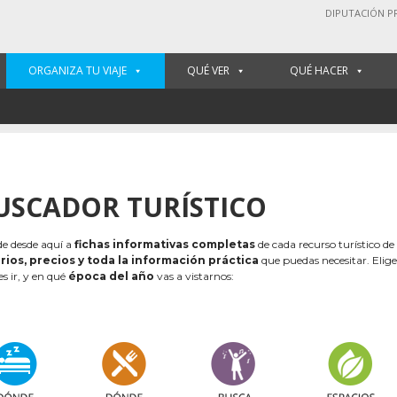
DIPUTACIÓN P
ORGANIZA TU VIAJE
QUÉ VER
QUÉ HACER
USCADOR TURÍSTICO
e desde aquí a
fichas informativas completas
de cada recurso turístico de
rios, precios y toda la información práctica
que puedas necesitar. Elig
es ir, y en qué
época del año
vas a vistarnos: