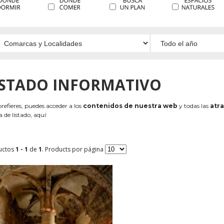
ISTADO INFORMATIVO
 prefieres, puedes acceder a los
contenidos de nuestra web
y todas las
atra
 de listado, aquí:
uctos
1 - 1
de
1
. Products por página