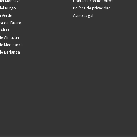
del Moncayo
Contacta con nosotros
del Burgo
Política de privacidad
a Verde
Aviso Legal
ra del Duero
 Altas
de Almazán
de Medinaceli
de Berlanga