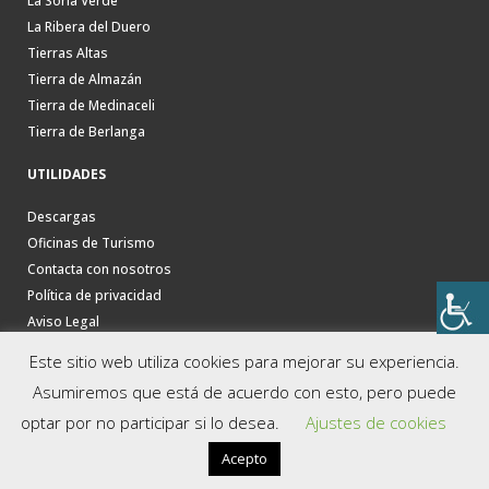
La Soria Verde
La Ribera del Duero
Tierras Altas
Tierra de Almazán
Tierra de Medinaceli
Tierra de Berlanga
UTILIDADES
Descargas
Oficinas de Turismo
Contacta con nosotros
Política de privacidad
Aviso Legal
Este sitio web utiliza cookies para mejorar su experiencia.
Asumiremos que está de acuerdo con esto, pero puede
optar por no participar si lo desea.
Ajustes de cookies
Acepto