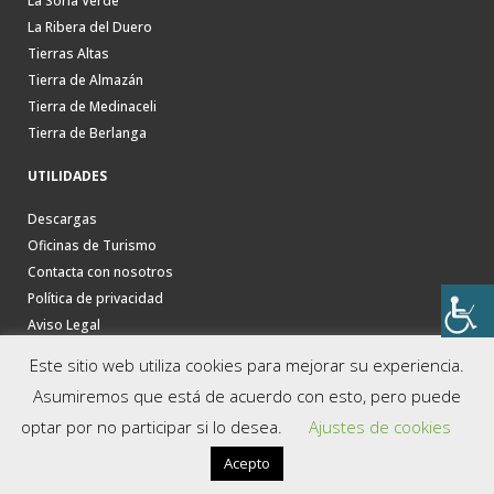
La Soria Verde
La Ribera del Duero
Tierras Altas
Tierra de Almazán
Tierra de Medinaceli
Tierra de Berlanga
UTILIDADES
Descargas
Oficinas de Turismo
Contacta con nosotros
Política de privacidad
Aviso Legal
Este sitio web utiliza cookies para mejorar su experiencia.
Asumiremos que está de acuerdo con esto, pero puede
optar por no participar si lo desea.
Ajustes de cookies
Acepto