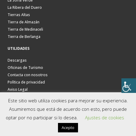
La Soria Verde
La Ribera del Duero
Tierras Altas
Tierra de Almazán
Tierra de Medinaceli
Tierra de Berlanga
UTILIDADES
Descargas
Oficinas de Turismo
Contacta con nosotros
Política de privacidad
Aviso Legal
Este sitio web utiliza cookies para mejorar su experiencia.
Asumiremos que está de acuerdo con esto, pero puede
optar por no participar si lo desea.
Ajustes de cookies
Acepto