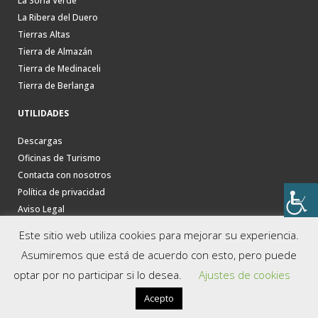
La Soria Verde
La Ribera del Duero
Tierras Altas
Tierra de Almazán
Tierra de Medinaceli
Tierra de Berlanga
UTILIDADES
Descargas
Oficinas de Turismo
Contacta con nosotros
Política de privacidad
Aviso Legal
Este sitio web utiliza cookies para mejorar su experiencia.
Asumiremos que está de acuerdo con esto, pero puede
optar por no participar si lo desea.
Ajustes de cookies
Acepto