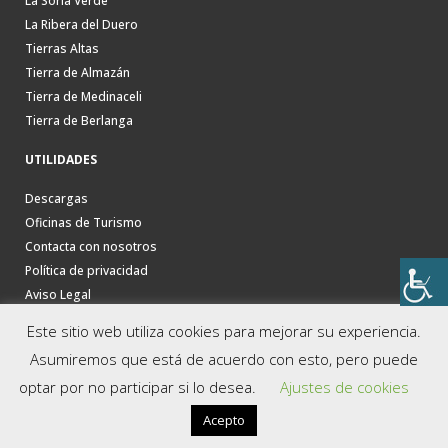
La Soria Verde
La Ribera del Duero
Tierras Altas
Tierra de Almazán
Tierra de Medinaceli
Tierra de Berlanga
UTILIDADES
Descargas
Oficinas de Turismo
Contacta con nosotros
Política de privacidad
Aviso Legal
Este sitio web utiliza cookies para mejorar su experiencia.
Asumiremos que está de acuerdo con esto, pero puede
optar por no participar si lo desea.
Ajustes de cookies
Acepto