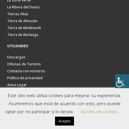
La Soria Verde
La Ribera del Duero
Tierras Altas
Tierra de Almazán
Tierra de Medinaceli
Tierra de Berlanga
UTILIDADES
Descargas
Oficinas de Turismo
Contacta con nosotros
Política de privacidad
Aviso Legal
Este sitio web utiliza cookies para mejorar su experiencia.
Asumiremos que está de acuerdo con esto, pero puede
optar por no participar si lo desea.
Ajustes de cookies
Acepto