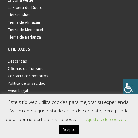
La Soria Verde
La Ribera del Duero
Tierras Altas
Tierra de Almazán
Tierra de Medinaceli
Tierra de Berlanga
UTILIDADES
Descargas
Oficinas de Turismo
Contacta con nosotros
Política de privacidad
Aviso Legal
Este sitio web utiliza cookies para mejorar su experiencia.
Asumiremos que está de acuerdo con esto, pero puede
optar por no participar si lo desea.
Ajustes de cookies
Acepto