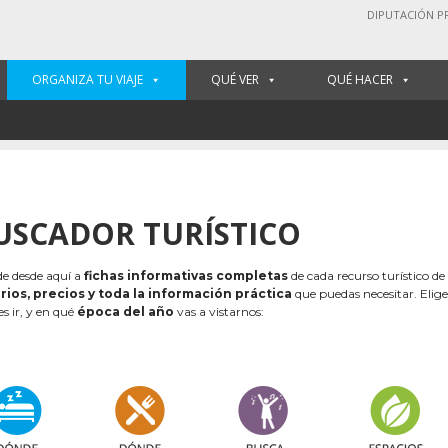
DIPUTACIÓN P
ORGANIZA TU VIAJE
QUÉ VER
QUÉ HACER
USCADOR TURÍSTICO
e desde aquí a
fichas informativas completas
de cada recurso turístico de
rios, precios y toda la información práctica
que puedas necesitar. Elig
es ir, y en qué
época del año
vas a vistarnos: