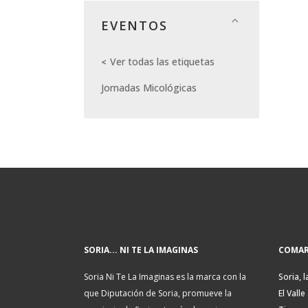
EVENTOS
Ver todas las etiquetas
Jornadas Micológicas
SORIA... NI TE LA IMAGINAS
COMAR
Soria Ni Te La Imaginas es la marca con la
Soria, l
que Diputación de Soria, promueve la
El Valle