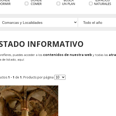
ISTADO INFORMATIVO
 prefieres, puedes acceder a los
contenidos de nuestra web
y todas las
atra
 de listado, aquí:
uctos
1 - 1
de
1
. Products por página