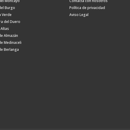
del Moncayo
Contacta con nosotros
del Burgo
Política de privacidad
a Verde
Aviso Legal
ra del Duero
 Altas
de Almazán
de Medinaceli
de Berlanga