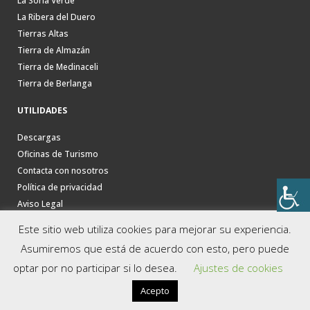
La Soria Verde
La Ribera del Duero
Tierras Altas
Tierra de Almazán
Tierra de Medinaceli
Tierra de Berlanga
UTILIDADES
Descargas
Oficinas de Turismo
Contacta con nosotros
Política de privacidad
Aviso Legal
Este sitio web utiliza cookies para mejorar su experiencia.
Asumiremos que está de acuerdo con esto, pero puede
optar por no participar si lo desea.
Ajustes de cookies
Acepto