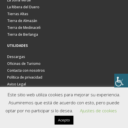
La Soria Verde
La Ribera del Duero
Tierras Altas
Tierra de Almazán
Tierra de Medinaceli
Tierra de Berlanga
UTILIDADES
Descargas
Oficinas de Turismo
Contacta con nosotros
Política de privacidad
Aviso Legal
Este sitio web utiliza cookies para mejorar su experiencia.
Asumiremos que está de acuerdo con esto, pero puede
optar por no participar si lo desea.
Ajustes de cookies
Acepto