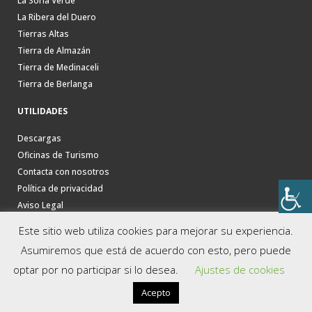
La Soria Verde
La Ribera del Duero
Tierras Altas
Tierra de Almazán
Tierra de Medinaceli
Tierra de Berlanga
UTILIDADES
Descargas
Oficinas de Turismo
Contacta con nosotros
Política de privacidad
Aviso Legal
Este sitio web utiliza cookies para mejorar su experiencia.
Asumiremos que está de acuerdo con esto, pero puede
optar por no participar si lo desea.
Ajustes de cookies
Acepto