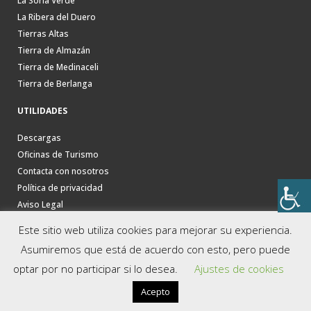
La Soria Verde
La Ribera del Duero
Tierras Altas
Tierra de Almazán
Tierra de Medinaceli
Tierra de Berlanga
UTILIDADES
Descargas
Oficinas de Turismo
Contacta con nosotros
Política de privacidad
Aviso Legal
Este sitio web utiliza cookies para mejorar su experiencia.
Asumiremos que está de acuerdo con esto, pero puede
optar por no participar si lo desea.
Ajustes de cookies
Acepto