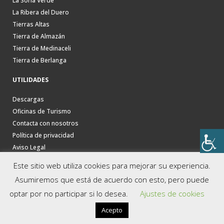
La Soria Verde
La Ribera del Duero
Tierras Altas
Tierra de Almazán
Tierra de Medinaceli
Tierra de Berlanga
UTILIDADES
Descargas
Oficinas de Turismo
Contacta con nosotros
Política de privacidad
Aviso Legal
Este sitio web utiliza cookies para mejorar su experiencia.
Asumiremos que está de acuerdo con esto, pero puede
optar por no participar si lo desea.
Ajustes de cookies
Acepto