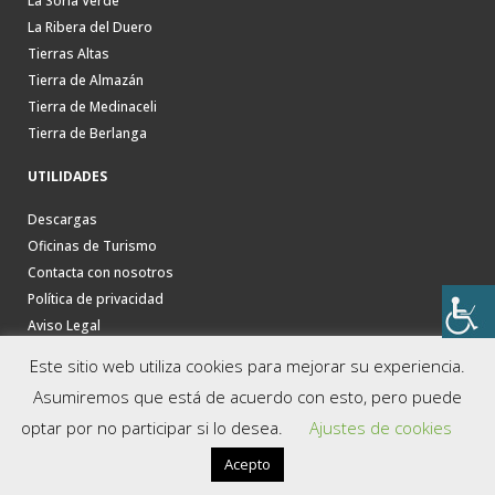
La Soria Verde
La Ribera del Duero
Tierras Altas
Tierra de Almazán
Tierra de Medinaceli
Tierra de Berlanga
UTILIDADES
Descargas
Oficinas de Turismo
Contacta con nosotros
Política de privacidad
Aviso Legal
Este sitio web utiliza cookies para mejorar su experiencia.
Asumiremos que está de acuerdo con esto, pero puede
optar por no participar si lo desea.
Ajustes de cookies
Acepto