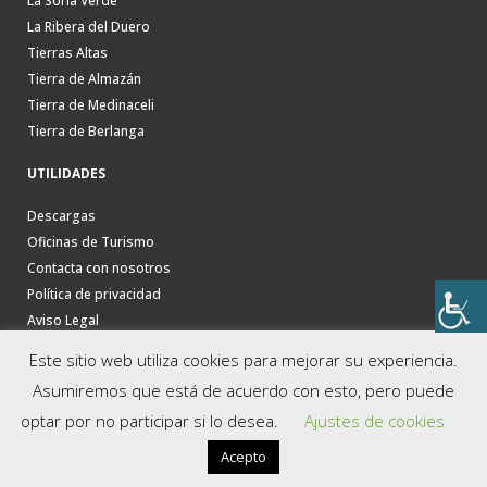
La Soria Verde
La Ribera del Duero
Tierras Altas
Tierra de Almazán
Tierra de Medinaceli
Tierra de Berlanga
UTILIDADES
Descargas
Oficinas de Turismo
Contacta con nosotros
Política de privacidad
Aviso Legal
Este sitio web utiliza cookies para mejorar su experiencia.
Asumiremos que está de acuerdo con esto, pero puede
optar por no participar si lo desea.
Ajustes de cookies
Acepto