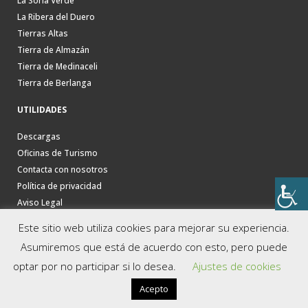
La Soria Verde
La Ribera del Duero
Tierras Altas
Tierra de Almazán
Tierra de Medinaceli
Tierra de Berlanga
UTILIDADES
Descargas
Oficinas de Turismo
Contacta con nosotros
Política de privacidad
Aviso Legal
Este sitio web utiliza cookies para mejorar su experiencia.
Asumiremos que está de acuerdo con esto, pero puede
optar por no participar si lo desea.
Ajustes de cookies
Acepto