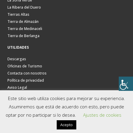
La Soria Verde
La Ribera del Duero
Tierras Altas
Tierra de Almazán
Tierra de Medinaceli
Tierra de Berlanga
UTILIDADES
Descargas
Oficinas de Turismo
Contacta con nosotros
Política de privacidad
Aviso Legal
Este sitio web utiliza cookies para mejorar su experiencia.
Asumiremos que está de acuerdo con esto, pero puede
optar por no participar si lo desea.
Ajustes de cookies
Acepto