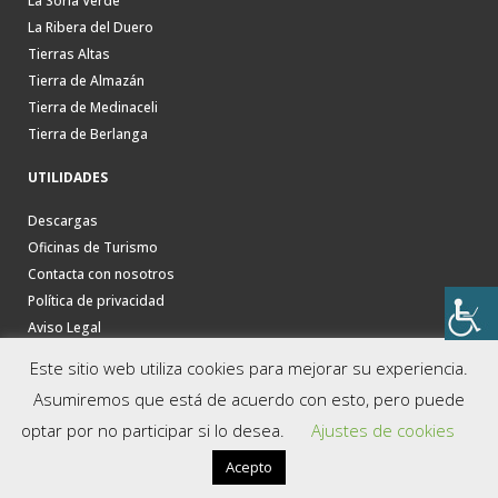
La Soria Verde
La Ribera del Duero
Tierras Altas
Tierra de Almazán
Tierra de Medinaceli
Tierra de Berlanga
UTILIDADES
Descargas
Oficinas de Turismo
Contacta con nosotros
Política de privacidad
Aviso Legal
Este sitio web utiliza cookies para mejorar su experiencia.
Asumiremos que está de acuerdo con esto, pero puede
optar por no participar si lo desea.
Ajustes de cookies
Acepto