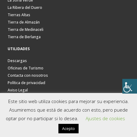
La Soria Verde
La Ribera del Duero
Tierras Altas
Tierra de Almazán
Tierra de Medinaceli
Tierra de Berlanga
UTILIDADES
Descargas
Oficinas de Turismo
Contacta con nosotros
Política de privacidad
Aviso Legal
Este sitio web utiliza cookies para mejorar su experiencia.
Asumiremos que está de acuerdo con esto, pero puede
optar por no participar si lo desea.
Ajustes de cookies
Acepto