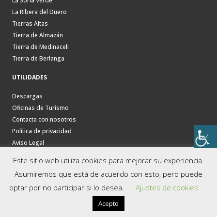
La Soria Verde
La Ribera del Duero
Tierras Altas
Tierra de Almazán
Tierra de Medinaceli
Tierra de Berlanga
UTILIDADES
Descargas
Oficinas de Turismo
Contacta con nosotros
Política de privacidad
Aviso Legal
Este sitio web utiliza cookies para mejorar su experiencia.
Asumiremos que está de acuerdo con esto, pero puede
optar por no participar si lo desea.
Ajustes de cookies
Acepto