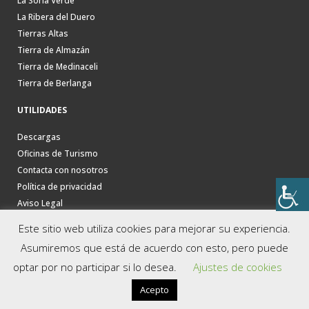
La Soria Verde
La Ribera del Duero
Tierras Altas
Tierra de Almazán
Tierra de Medinaceli
Tierra de Berlanga
UTILIDADES
Descargas
Oficinas de Turismo
Contacta con nosotros
Política de privacidad
Aviso Legal
Este sitio web utiliza cookies para mejorar su experiencia.
Asumiremos que está de acuerdo con esto, pero puede
optar por no participar si lo desea.
Ajustes de cookies
Acepto