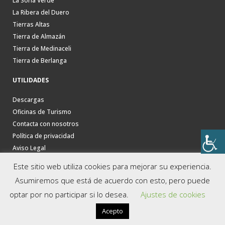
La Soria Verde
La Ribera del Duero
Tierras Altas
Tierra de Almazán
Tierra de Medinaceli
Tierra de Berlanga
UTILIDADES
Descargas
Oficinas de Turismo
Contacta con nosotros
Política de privacidad
Aviso Legal
Este sitio web utiliza cookies para mejorar su experiencia.
Asumiremos que está de acuerdo con esto, pero puede
optar por no participar si lo desea.
Ajustes de cookies
Acepto