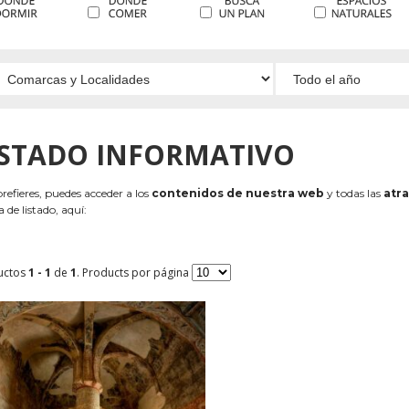
ISTADO INFORMATIVO
 prefieres, puedes acceder a los
contenidos de nuestra web
y todas las
atra
 de listado, aquí:
uctos
1 - 1
de
1
. Products por página