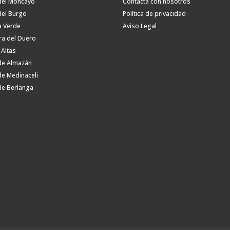
del Moncayo
Contacta con nosotros
del Burgo
Política de privacidad
a Verde
Aviso Legal
ra del Duero
 Altas
de Almazán
de Medinaceli
de Berlanga