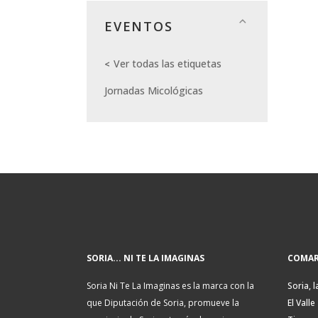
EVENTOS
Ver todas las etiquetas
Jornadas Micológicas
SORIA... NI TE LA IMAGINAS
COMAR
Soria Ni Te La Imaginas es la marca con la
Soria, l
que Diputación de Soria, promueve la
El Valle