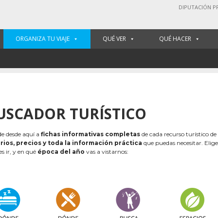
DIPUTACIÓN P
ORGANIZA TU VIAJE
QUÉ VER
QUÉ HACER
USCADOR TURÍSTICO
e desde aquí a
fichas informativas completas
de cada recurso turístico de
rios, precios y toda la información práctica
que puedas necesitar. Elig
es ir, y en qué
época del año
vas a vistarnos: