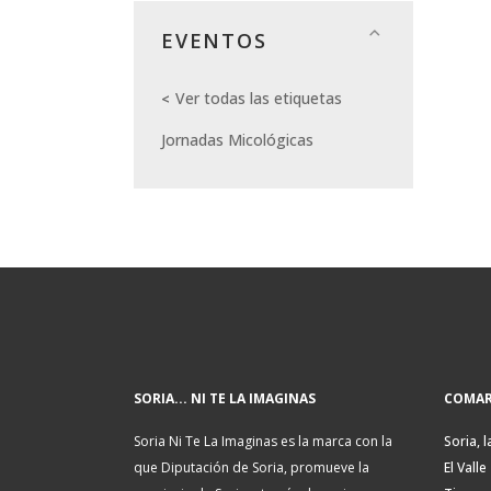
EVENTOS
Ver todas las etiquetas
Jornadas Micológicas
SORIA... NI TE LA IMAGINAS
COMAR
Soria Ni Te La Imaginas es la marca con la
Soria, l
que Diputación de Soria, promueve la
El Valle