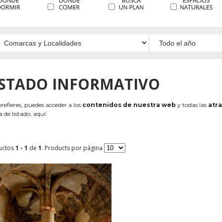
ISTADO INFORMATIVO
 prefieres, puedes acceder a los
contenidos de nuestra web
y todas las
atra
 de listado, aquí:
uctos
1 - 1
de
1
. Products por página