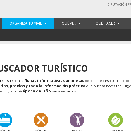
DIPUTACIÓN P
ORGANIZA TU VIAJE
QUÉ VER
QUÉ HACER
USCADOR TURÍSTICO
e desde aquí a
fichas informativas completas
de cada recurso turístico de
rios, precios y toda la información práctica
que puedas necesitar. Elig
es ir, y en qué
época del año
vas a vistarnos: