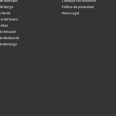
del Moncayo
Contacta con nosotros
del Burgo
Política de privacidad
a Verde
Aviso Legal
ra del Duero
 Altas
de Almazán
de Medinaceli
de Berlanga