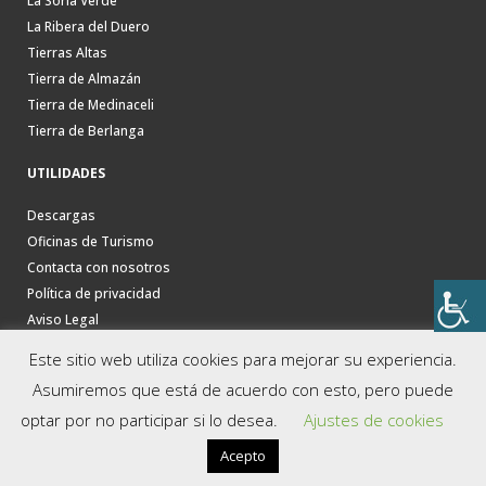
La Soria Verde
La Ribera del Duero
Tierras Altas
Tierra de Almazán
Tierra de Medinaceli
Tierra de Berlanga
UTILIDADES
Descargas
Oficinas de Turismo
Contacta con nosotros
Política de privacidad
Aviso Legal
Este sitio web utiliza cookies para mejorar su experiencia.
Asumiremos que está de acuerdo con esto, pero puede
optar por no participar si lo desea.
Ajustes de cookies
Acepto