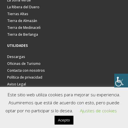
La Soria Verde
La Ribera del Duero
Tierras Altas
Tierra de Almazán
Tierra de Medinaceli
Tierra de Berlanga
UTILIDADES
Descargas
Oficinas de Turismo
Contacta con nosotros
Política de privacidad
Aviso Legal
Este sitio web utiliza cookies para mejorar su experiencia.
Asumiremos que está de acuerdo con esto, pero puede
optar por no participar si lo desea.
Ajustes de cookies
Acepto