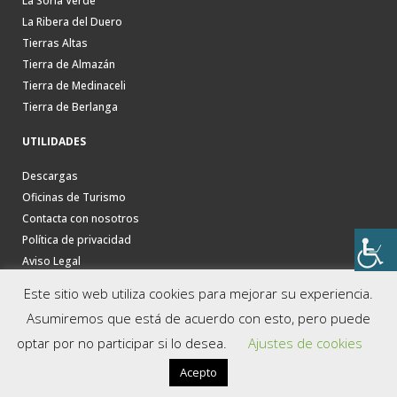
La Soria Verde
La Ribera del Duero
Tierras Altas
Tierra de Almazán
Tierra de Medinaceli
Tierra de Berlanga
UTILIDADES
Descargas
Oficinas de Turismo
Contacta con nosotros
Política de privacidad
Aviso Legal
Este sitio web utiliza cookies para mejorar su experiencia.
Asumiremos que está de acuerdo con esto, pero puede
optar por no participar si lo desea.
Ajustes de cookies
Acepto