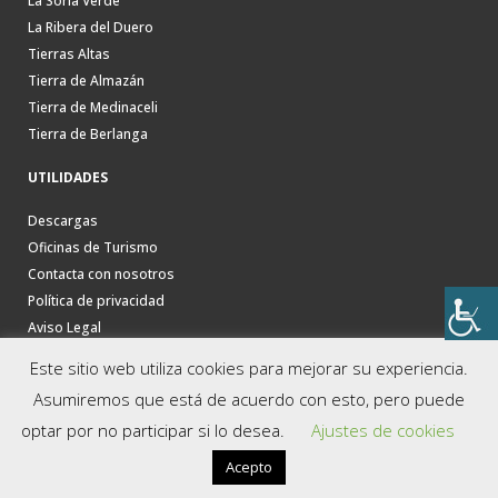
La Soria Verde
La Ribera del Duero
Tierras Altas
Tierra de Almazán
Tierra de Medinaceli
Tierra de Berlanga
UTILIDADES
Descargas
Oficinas de Turismo
Contacta con nosotros
Política de privacidad
Aviso Legal
Este sitio web utiliza cookies para mejorar su experiencia.
Asumiremos que está de acuerdo con esto, pero puede
optar por no participar si lo desea.
Ajustes de cookies
Acepto