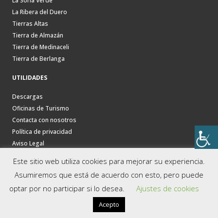
La Soria Verde
La Ribera del Duero
Tierras Altas
Tierra de Almazán
Tierra de Medinaceli
Tierra de Berlanga
UTILIDADES
Descargas
Oficinas de Turismo
Contacta con nosotros
Política de privacidad
Aviso Legal
Este sitio web utiliza cookies para mejorar su experiencia.
Asumiremos que está de acuerdo con esto, pero puede
optar por no participar si lo desea.
Ajustes de cookies
Acepto