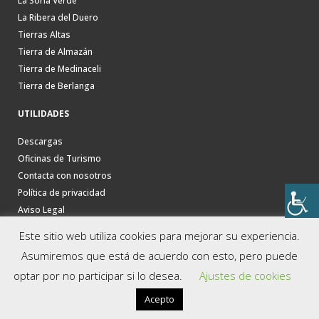
La Soria Verde
La Ribera del Duero
Tierras Altas
Tierra de Almazán
Tierra de Medinaceli
Tierra de Berlanga
UTILIDADES
Descargas
Oficinas de Turismo
Contacta con nosotros
Política de privacidad
Aviso Legal
Este sitio web utiliza cookies para mejorar su experiencia.
Asumiremos que está de acuerdo con esto, pero puede
optar por no participar si lo desea.
Ajustes de cookies
Acepto