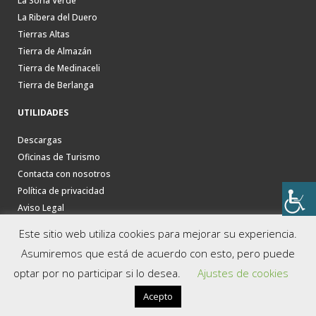
La Soria Verde
La Ribera del Duero
Tierras Altas
Tierra de Almazán
Tierra de Medinaceli
Tierra de Berlanga
UTILIDADES
Descargas
Oficinas de Turismo
Contacta con nosotros
Política de privacidad
Aviso Legal
Este sitio web utiliza cookies para mejorar su experiencia.
Asumiremos que está de acuerdo con esto, pero puede
optar por no participar si lo desea.
Ajustes de cookies
Acepto