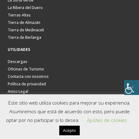
La Soria Verde
La Ribera del Duero
Tierras Altas
Tierra de Almazán
Tierra de Medinaceli
Tierra de Berlanga
UTILIDADES
Descargas
Oficinas de Turismo
Contacta con nosotros
Política de privacidad
Aviso Legal
Este sitio web utiliza cookies para mejorar su experiencia.
Asumiremos que está de acuerdo con esto, pero puede
optar por no participar si lo desea.
Ajustes de cookies
Acepto