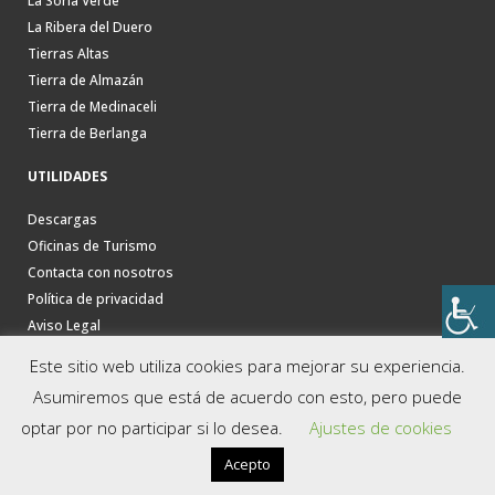
La Soria Verde
La Ribera del Duero
Tierras Altas
Tierra de Almazán
Tierra de Medinaceli
Tierra de Berlanga
UTILIDADES
Descargas
Oficinas de Turismo
Contacta con nosotros
Política de privacidad
Aviso Legal
Este sitio web utiliza cookies para mejorar su experiencia.
Asumiremos que está de acuerdo con esto, pero puede
optar por no participar si lo desea.
Ajustes de cookies
Acepto