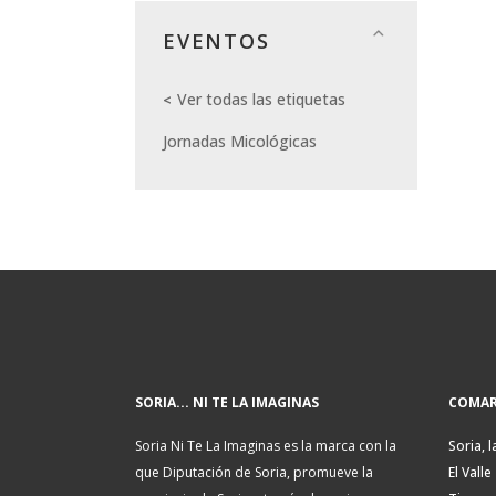
EVENTOS
Ver todas las etiquetas
Jornadas Micológicas
SORIA... NI TE LA IMAGINAS
COMAR
Soria Ni Te La Imaginas es la marca con la
Soria, l
que Diputación de Soria, promueve la
El Valle