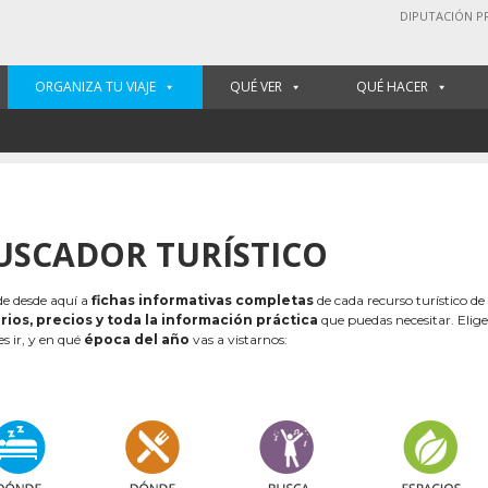
DIPUTACIÓN P
ORGANIZA TU VIAJE
QUÉ VER
QUÉ HACER
USCADOR TURÍSTICO
e desde aquí a
fichas informativas completas
de cada recurso turístico de
rios, precios y toda la información práctica
que puedas necesitar. Elig
es ir, y en qué
época del año
vas a vistarnos: