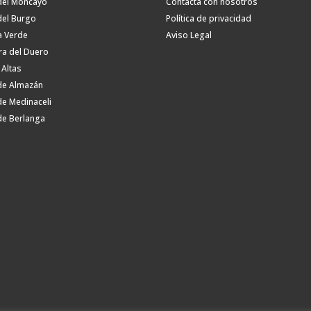
del Moncayo
Contacta con nosotros
del Burgo
Política de privacidad
a Verde
Aviso Legal
ra del Duero
 Altas
de Almazán
de Medinaceli
de Berlanga