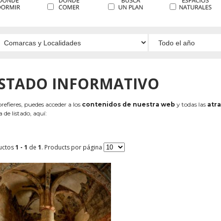
ISTADO INFORMATIVO
 prefieres, puedes acceder a los
contenidos de nuestra web
y todas las
atra
 de listado, aquí:
uctos
1 - 1
de
1
. Products por página