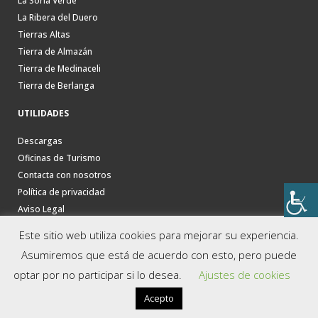
La Soria Verde
La Ribera del Duero
Tierras Altas
Tierra de Almazán
Tierra de Medinaceli
Tierra de Berlanga
UTILIDADES
Descargas
Oficinas de Turismo
Contacta con nosotros
Política de privacidad
Aviso Legal
Este sitio web utiliza cookies para mejorar su experiencia.
Asumiremos que está de acuerdo con esto, pero puede
optar por no participar si lo desea.
Ajustes de cookies
Acepto