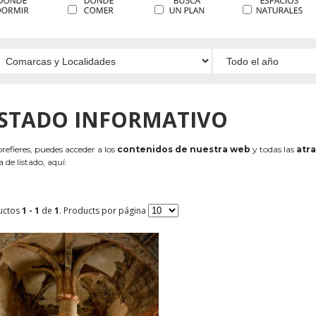
ISTADO INFORMATIVO
 prefieres, puedes acceder a los
contenidos de nuestra web
y todas las
atra
 de listado, aquí:
uctos
1 - 1
de
1
. Products por página