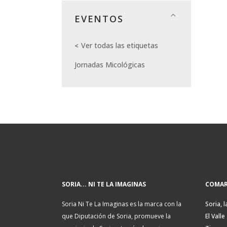
EVENTOS
Ver todas las etiquetas
Jornadas Micológicas
SORIA... NI TE LA IMAGINAS
COMAR
Soria Ni Te La Imaginas es la marca con la
Soria, l
que Diputación de Soria, promueve la
El Valle