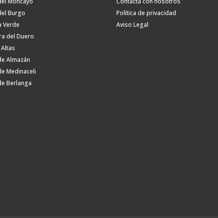
del Moncayo
Contacta con nosotros
del Burgo
Política de privacidad
a Verde
Aviso Legal
ra del Duero
 Altas
de Almazán
de Medinaceli
de Berlanga