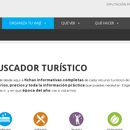
DIPUTACIÓN P
ORGANIZA TU VIAJE
QUÉ VER
QUÉ HACER
USCADOR TURÍSTICO
e desde aquí a
fichas informativas completas
de cada recurso turístico de
rios, precios y toda la información práctica
que puedas necesitar. Elig
es ir, y en qué
época del año
vas a vistarnos: