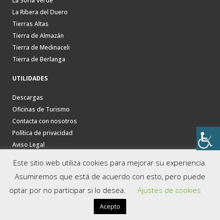
La Soria Verde
La Ribera del Duero
Tierras Altas
Tierra de Almazán
Tierra de Medinaceli
Tierra de Berlanga
UTILIDADES
Descargas
Oficinas de Turismo
Contacta con nosotros
Política de privacidad
Aviso Legal
Este sitio web utiliza cookies para mejorar su experiencia.
Asumiremos que está de acuerdo con esto, pero puede
optar por no participar si lo desea.
Ajustes de cookies
Acepto