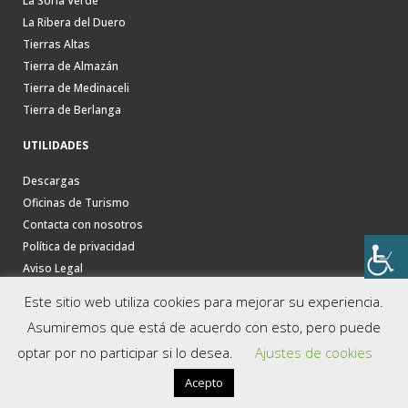
La Soria Verde
La Ribera del Duero
Tierras Altas
Tierra de Almazán
Tierra de Medinaceli
Tierra de Berlanga
UTILIDADES
Descargas
Oficinas de Turismo
Contacta con nosotros
Política de privacidad
Aviso Legal
Este sitio web utiliza cookies para mejorar su experiencia.
Asumiremos que está de acuerdo con esto, pero puede
optar por no participar si lo desea.
Ajustes de cookies
Acepto