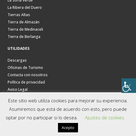
La Soria Verde
La Ribera del Duero
Tierras Altas
Tierra de Almazán
Tierra de Medinaceli
Tierra de Berlanga
UTILIDADES
Descargas
Oficinas de Turismo
Contacta con nosotros
Política de privacidad
Aviso Legal
Este sitio web utiliza cookies para mejorar su experiencia.
Asumiremos que está de acuerdo con esto, pero puede
optar por no participar si lo desea.
Ajustes de cookies
Acepto