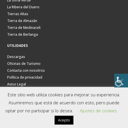
La Soria Verde
La Ribera del Duero
Tierras Altas
Tierra de Almazán
Tierra de Medinaceli
Tierra de Berlanga
UTILIDADES
Descargas
Oficinas de Turismo
Contacta con nosotros
Política de privacidad
Aviso Legal
Este sitio web utiliza cookies para mejorar su experiencia.
Asumiremos que está de acuerdo con esto, pero puede
optar por no participar si lo desea.
Ajustes de cookies
Acepto