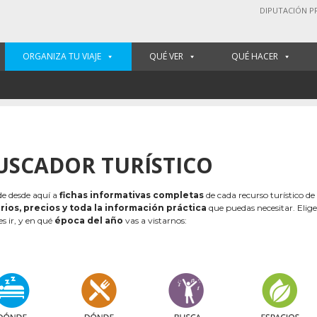
DIPUTACIÓN P
ORGANIZA TU VIAJE
QUÉ VER
QUÉ HACER
USCADOR TURÍSTICO
e desde aquí a
fichas informativas completas
de cada recurso turístico de
rios, precios y toda la información práctica
que puedas necesitar. Elig
es ir, y en qué
época del año
vas a vistarnos: