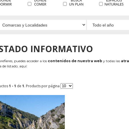
ISTADO INFORMATIVO
 prefieres, puedes acceder a los
contenidos de nuestra web
y todas las
atra
 de listado, aquí:
uctos
1 - 1
de
1
. Products por página