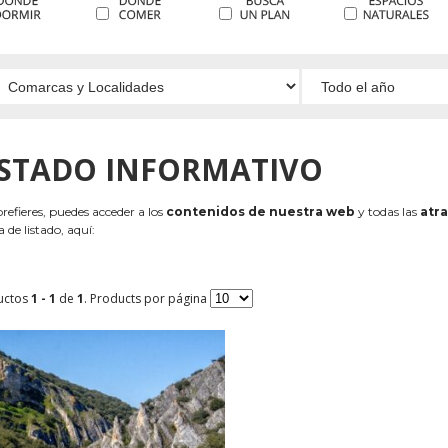
ISTADO INFORMATIVO
 prefieres, puedes acceder a los
contenidos de nuestra web
y todas las
atra
 de listado, aquí:
uctos
1 - 1
de
1
. Products por página