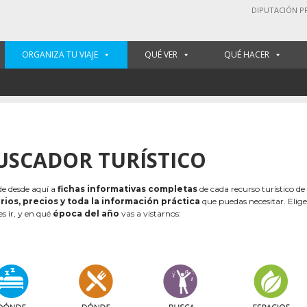
DIPUTACIÓN P
ORGANIZA TU VIAJE
QUÉ VER
QUÉ HACER
USCADOR TURÍSTICO
e desde aquí a
fichas informativas completas
de cada recurso turístico de
rios, precios y toda la información práctica
que puedas necesitar. Elig
es ir, y en qué
época del año
vas a vistarnos: