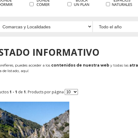
ISTADO INFORMATIVO
 prefieres, puedes acceder a los
contenidos de nuestra web
y todas las
atra
 de listado, aquí:
uctos
1 - 1
de
1
. Products por página