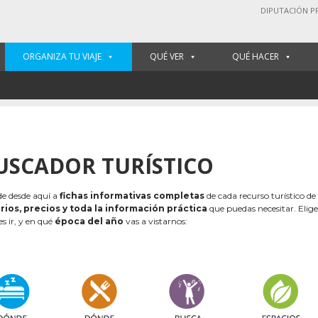
DIPUTACIÓN P
ORGANIZA TU VIAJE
QUÉ VER
QUÉ HACER
USCADOR TURÍSTICO
e desde aquí a
fichas informativas completas
de cada recurso turístico de
rios, precios y toda la información práctica
que puedas necesitar. Elig
es ir, y en qué
época del año
vas a vistarnos: