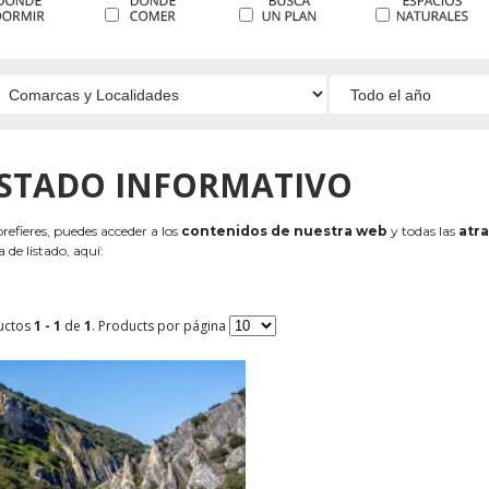
ISTADO INFORMATIVO
 prefieres, puedes acceder a los
contenidos de nuestra web
y todas las
atra
 de listado, aquí:
uctos
1 - 1
de
1
. Products por página