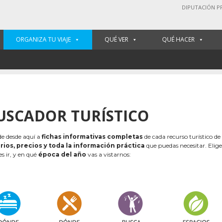
DIPUTACIÓN P
ORGANIZA TU VIAJE
QUÉ VER
QUÉ HACER
USCADOR TURÍSTICO
e desde aquí a
fichas informativas completas
de cada recurso turístico de
rios, precios y toda la información práctica
que puedas necesitar. Elig
es ir, y en qué
época del año
vas a vistarnos: