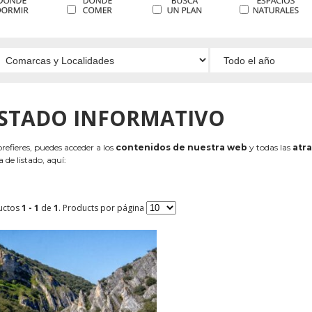
ISTADO INFORMATIVO
 prefieres, puedes acceder a los
contenidos de nuestra web
y todas las
atra
 de listado, aquí:
uctos
1 - 1
de
1
. Products por página