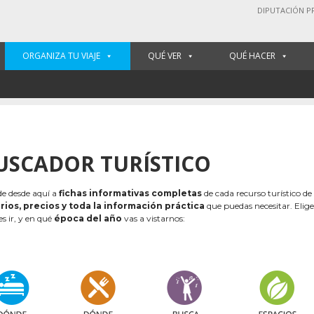
DIPUTACIÓN P
ORGANIZA TU VIAJE
QUÉ VER
QUÉ HACER
USCADOR TURÍSTICO
e desde aquí a
fichas informativas completas
de cada recurso turístico de
rios, precios y toda la información práctica
que puedas necesitar. Elig
es ir, y en qué
época del año
vas a vistarnos: