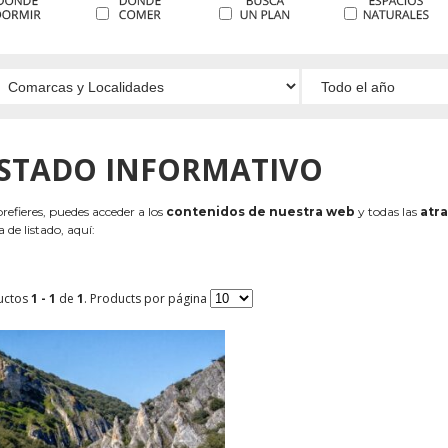
ISTADO INFORMATIVO
 prefieres, puedes acceder a los
contenidos de nuestra web
y todas las
atra
 de listado, aquí:
uctos
1 - 1
de
1
. Products por página