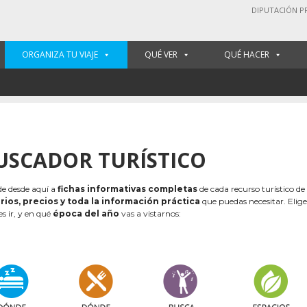
DIPUTACIÓN P
ORGANIZA TU VIAJE
QUÉ VER
QUÉ HACER
USCADOR TURÍSTICO
e desde aquí a
fichas informativas completas
de cada recurso turístico de
rios, precios y toda la información práctica
que puedas necesitar. Elig
es ir, y en qué
época del año
vas a vistarnos: